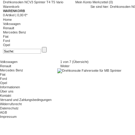
Drehkonsolen NCV3 Sprinter T4 T5 Vario
Mein Konto
Merkzettel (0)
Warenkorb
Sie sind hier:
Drehkonsolen NC
WARENKORB
0 Artikel
|
0,00 €*
Home
Volkswagen
Renault
Mercedes Benz
Fiat
Ford
Opel
Volkswagen
1 von 7 (
Übersicht
)
Renault
Weiter
Mercedes Benz
Fiat
Ford
Opel
Informationen
Über uns
Kontakt
Versand und Zahlungsbedingungen
Widerrufsrecht
Datenschutz
AGB
Impressum